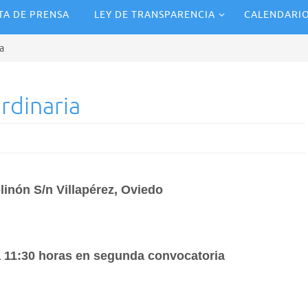
TA DE PRENSA
LEY DE TRANSPARENCIA
CALENDARI
a
rdinaria
inón S/n Villapérez, Oviedo
 11:30 horas en segunda convocatoria