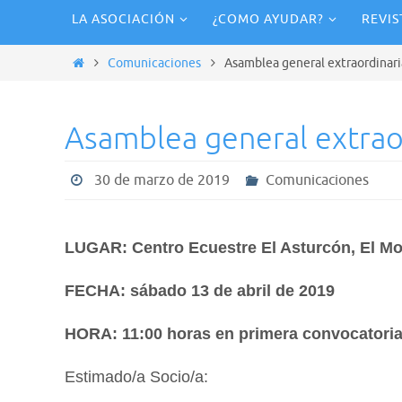
Ir
LA ASOCIACIÓN
¿COMO AYUDAR?
REVIS
al
contenido
Inicio
Comunicaciones
Asamblea general extraordinari
Asamblea general extrao
30 de marzo de 2019
Comunicaciones
LUGAR: Centro Ecuestre El Asturcón, El Mol
FECHA: sábado 13 de abril de 2019
HORA: 11:00 horas en primera convocatoria
Estimado/a Socio/a: