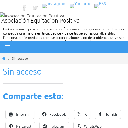
Ir
al
Asociación Equitación Positiva
contenido
La Asociación Equitación Positiva se define como una organización centrada en
conseguir una mejora en la calidad de vida de las personas con diversidad
funcional, enfermedades crónicas o con cualquier tipo de problemática, ya sea
de salud, educativa, social, etc. y de sus familiares a través de las Intervenciones
Asistidas con Caballos.
Inicio
Sin acceso
Sin acceso
Comparte esto:
Imprimir
Facebook
X
Tumblr
Pinterest
Telegram
WhatsApp