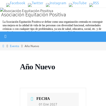
Ir
al
Asociación Equitación Positiva
contenido
La Asociación Equitación Positiva se define como una organización centrada en conseguir
una mejora en la calidad de vida de las personas con diversidad funcional, enfermedades
crónicas o con cualquier tipo de problemática, ya sea de salud, educativa, social, etc. y de
sus familiares a través de las Intervenciones Asistidas con Caballos.
Inicio
Evento
Año Nuevo
Año Nuevo
FECHA
01 Ene 2027